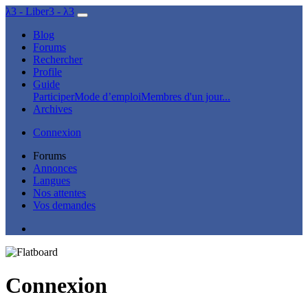
λ3 - Liber3 - λ3
Blog
Forums
Rechercher
Profile
Guide
Participer
Mode d’emploi
Membres d'un jour...
Archives
Connexion
Forums
Annonces
Langues
Nos attentes
Vos demandes
Connexion