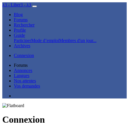
λ3 - Liber3 - λ3
Blog
Forums
Rechercher
Profile
Guide
Participer
Mode d’emploi
Membres d'un jour...
Archives
Connexion
Forums
Annonces
Langues
Nos attentes
Vos demandes
Connexion