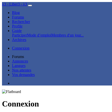
λ3 - Liber3 - λ3
Blog
Forums
Rechercher
Profile
Guide
Participer
Mode d’emploi
Membres d'un jour...
Archives
Connexion
Forums
Annonces
Langues
Nos attentes
Vos demandes
Connexion