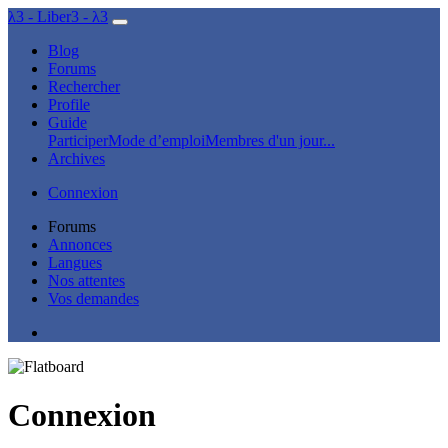
λ3 - Liber3 - λ3
Blog
Forums
Rechercher
Profile
Guide
Participer
Mode d’emploi
Membres d'un jour...
Archives
Connexion
Forums
Annonces
Langues
Nos attentes
Vos demandes
Connexion